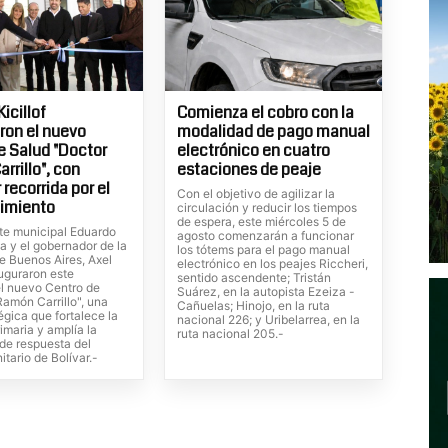
icillof
Comienza el cobro con la
ron el nuevo
modalidad de pago manual
e Salud "Doctor
electrónico en cuatro
rrillo", con
estaciones de peaje
 recorrida por el
Con el objetivo de agilizar la
cimiento
circulación y reducir los tiempos
de espera, este miércoles 5 de
nte municipal Eduardo
agosto comenzarán a funcionar
a y el gobernador de la
los tótems para el pago manual
e Buenos Aires, Axel
electrónico en los peajes Riccheri,
nauguraron este
sentido ascendente; Tristán
el nuevo Centro de
Suárez, en la autopista Ezeiza -
Ramón Carrillo", una
Cañuelas; Hinojo, en la ruta
égica que fortalece la
nacional 226; y Uribelarrea, en la
imaria y amplía la
ruta nacional 205.-
de respuesta del
itario de Bolívar.-