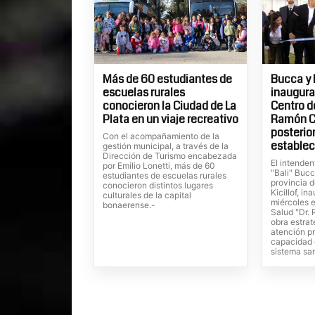
Más de 60 estudiantes de
Bucca y K
escuelas rurales
inaugura
conocieron la Ciudad de La
Centro d
Plata en un viaje recreativo
Ramón Ca
posterior
Con el acompañamiento de la
estable
gestión municipal, a través de la
Dirección de Turismo encabezada
El intende
por Emilio Lonetti, más de 60
"Bali" Bucc
estudiantes de escuelas rurales
provincia d
conocieron distintos lugares
Kicillof, i
culturales de la capital
miércoles 
bonaerense.-
Salud "Dr. 
obra estrat
atención pr
capacidad 
sistema san