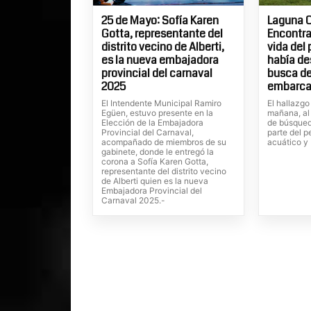
25 de Mayo: Sofía Karen
Laguna C
Gotta, representante del
Encontra
distrito vecino de Alberti,
vida del
es la nueva embajadora
había de
provincial del carnaval
busca de
2025
embarca
El Intendente Municipal Ramiro
El hallazgo
Egüen, estuvo presente en la
mañana, al
Elección de la Embajadora
de búsqued
Provincial del Carnaval,
parte del p
acompañado de miembros de su
acuático y
gabinete, donde le entregó la
corona a Sofía Karen Gotta,
representante del distrito vecino
de Alberti quien es la nueva
Embajadora Provincial del
Carnaval 2025.-