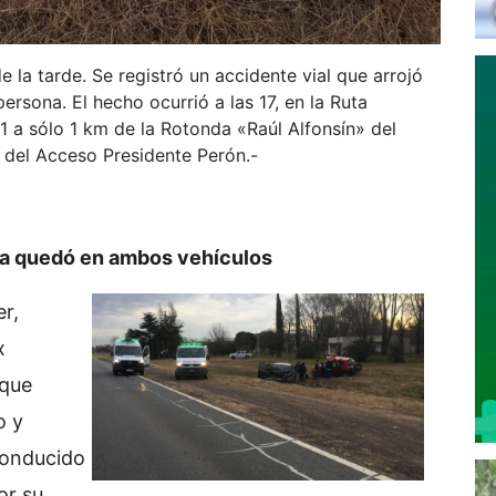
e la tarde. Se registró un accidente vial que arrojó
ersona. El hecho ocurrió a las 17, en la Ruta
61 a sólo 1 km de la Rotonda «Raúl Alfonsín» del
s del Acceso Presidente Perón.-
cia quedó en ambos vehículos
r,
x
 que
o y
conducido
or su