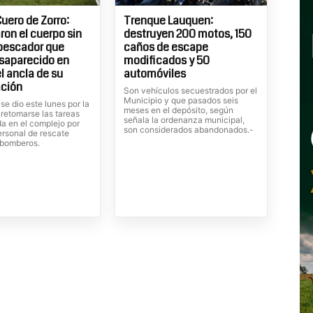
uero de Zorro:
Trenque Lauquen:
ron el cuerpo sin
destruyen 200 motos, 150
 pescador que
caños de escape
saparecido en
modificados y 50
l ancla de su
automóviles
ción
Son vehículos secuestrados por el
Municipio y que pasados seis
 se dio este lunes por la
meses en el depósito, según
 retomarse las tareas
señala la ordenanza municipal,
a en el complejo por
son considerados abandonados.-
ersonal de rescate
 bomberos.