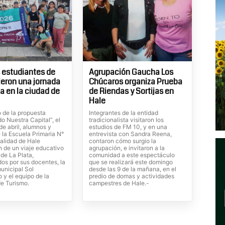
 estudiantes de
Agrupación Gaucha Los
vieron una jornada
Chúcaros organiza Prueba
a en la ciudad de
de Riendas y Sortijas en
Hale
o de la propuesta
Integrantes de la entidad
o Nuestra Capital”, el
tradicionalista visitaron los
e abril, alumnos y
estudios de FM 10, y en una
 la Escuela Primaria N°
entrevista con Sandra Reena,
calidad de Hale
contaron cómo surgio la
n de un viaje educativo
agrupación, e invitaron a la
 de La Plata,
comunidad a este espectáculo
s por sus docentes, la
que se realizará este domingo
unicipal Sol
desde las 9 de la mañana, en el
 y el equipo de la
predio de domas y actividades
de Turismo.
campestres de Hale.-