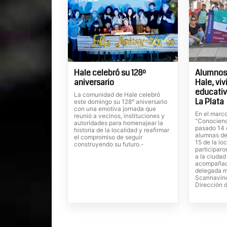
Hale celebró su 128º
Alumnos
aniversario
Hale, vi
educativ
La comunidad de Hale celebró
La Plata
este domingo su 128° aniversario
con una emotiva jornada que
En el marc
reunió a vecinos, instituciones y
“Conociend
autoridades para homenajear la
pasado 14 d
historia de la localidad y reafirmar
alumnas de
el compromiso de seguir
15 de la lo
construyendo su futuro.-
participaro
a la ciudad
acompañado
delegada m
Scannavino
Dirección 