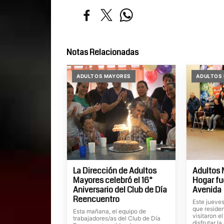
Notas Relacionadas
ADULTOS MAYORES
ADULTOS
La Dirección de Adultos
Adultos 
Mayores celebró el 16°
Hogar fu
Aniversario del Club de Día
Avenida
Reencuentro
Este jueve
que reside
Esta mañana, el equipo de
visitaron e
trabajadores/as del Club de Día
disfrutar l