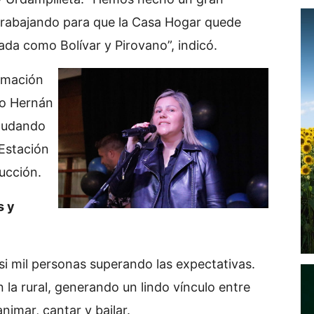
 trabajando para que la Casa Hogar quede
ada como Bolívar y Pirovano”, indicó.
rmación
do Hernán
 mudando
 Estación
rucción.
s y
asi mil personas superando las expectativas.
la rural, generando un lindo vínculo entre
animar, cantar y bailar.