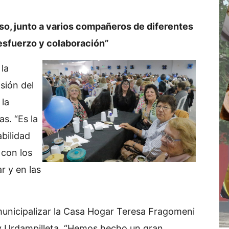
o, junto a varios compañeros de diferentes
esfuerzo y colaboración”
 la
sión del
 la
s. “Es la
bilidad
 con los
r y en las
municipalizar la Casa Hogar Teresa Fragomeni
 y Urdampilleta. “Hemos hecho un gran