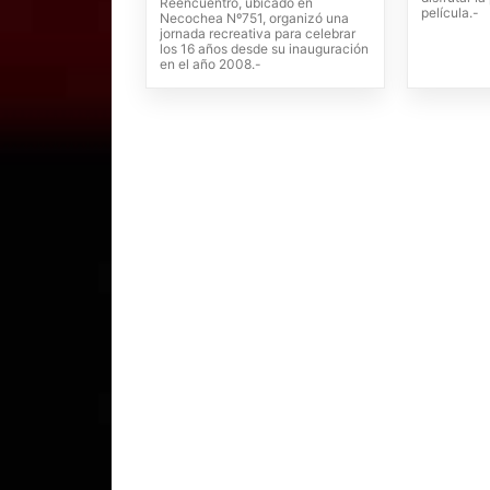
Reencuentro, ubicado en
película.-
Necochea Nº751, organizó una
jornada recreativa para celebrar
los 16 años desde su inauguración
en el año 2008.-