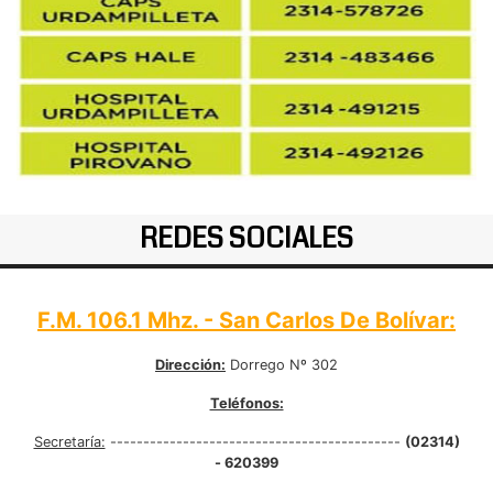
REDES SOCIALES
F.M. 106.1 Mhz. - San Carlos De Bolívar:
Dirección:
Dorrego Nº 302
Teléfonos:
Secretaría:
--------------------------------------------
(02314)
- 620399