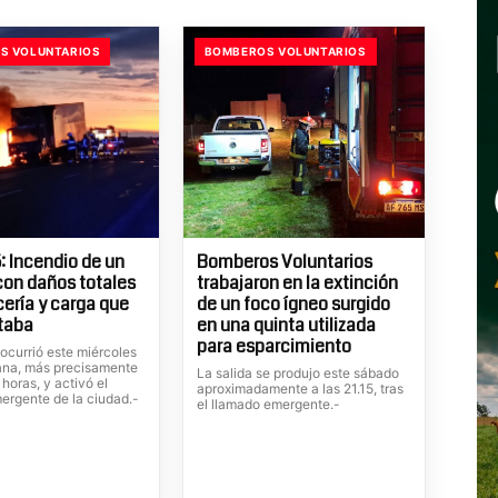
S VOLUNTARIOS
BOMBEROS VOLUNTARIOS
: Incendio de un
Bomberos Voluntarios
on daños totales
trabajaron en la extinción
cería y carga que
de un foco ígneo surgido
taba
en una quinta utilizada
para esparcimiento
o ocurrió este miércoles
ana, más precisamente
La salida se produjo este sábado
 horas, y activó el
aproximadamente a las 21.15, tras
ergente de la ciudad.-
el llamado emergente.-