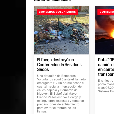
BOMBEROS VOLUNTARIOS
BOMBERO
El fuego destruyó un
Ruta 205
Contenedor de Residuos
camión c
Secos
en carro
transpor
Una dotación de Bomberos
Voluntarios acudió ante el llamado
El siniestr
emergente (12.50 horas) desde el
por la mañ
cuartel hacia la intersección de
a las 06.20
calles Zapiola y Bernardo de
Sistema Em
Irigoyen. El Suboficial Mayor
Franco Pasos estuvo a cargo y
extinguieron los restos y tomaron
precauciones de enfriamiento
para evitar el rebrote de las
llamas.