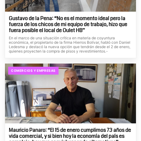
Gustavo de la Pena: “No es el momento ideal pero la
fuerza de los chicos de mi equipo de trabajo, hizo que
fuera posible el local de Oulet HB”
En el marco de una situación crítica en materia de coyuntura
económica, el propietario de la firma Hierros Bolívar, habló con Daniel
Ledesma y destacó la nueva opción que tendrán desde el 2 de enero,
quienes proyecten la compra de pisos y revestimientos.-
COMERCIOS Y EMPRESAS
Mauricio Panaro: “El 15 de enero cumplimos 73 años de
vida comercial, y si bien hoy la economía del país es