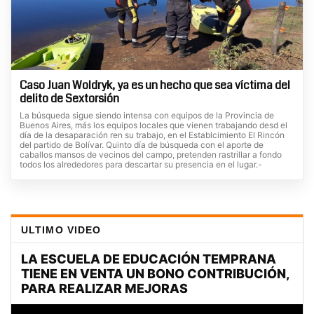
Caso Juan Woldryk, ya es un hecho que sea víctima del
delito de Sextorsión
La búsqueda sigue siendo intensa con equipos de la Provincia de
Buenos Aires, más los equipos locales que vienen trabajando desd el
día de la desaparación ren su trabajo, en el Establcimiento El Rincón
del partido de Bolívar. Quinto día de búsqueda con el aporte de
caballos mansos de vecinos del campo, pretenden rastrillar a fondo
todos los alrededores para descartar su presencia en el lugar.-
ULTIMO VIDEO