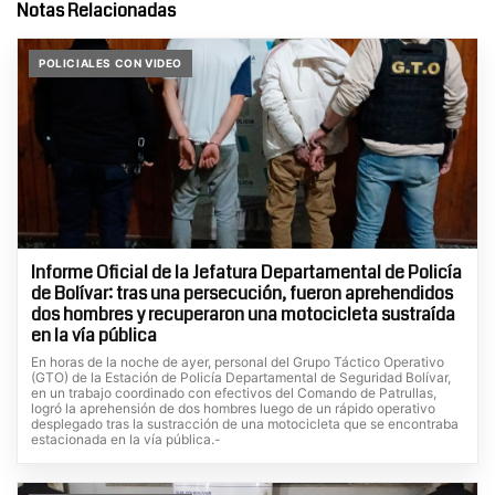
Notas Relacionadas
POLICIALES CON VIDEO
Informe Oficial de la Jefatura Departamental de Policía
de Bolívar: tras una persecución, fueron aprehendidos
dos hombres y recuperaron una motocicleta sustraída
en la vía pública
En horas de la noche de ayer, personal del Grupo Táctico Operativo
(GTO) de la Estación de Policía Departamental de Seguridad Bolívar,
en un trabajo coordinado con efectivos del Comando de Patrullas,
logró la aprehensión de dos hombres luego de un rápido operativo
desplegado tras la sustracción de una motocicleta que se encontraba
estacionada en la vía pública.-