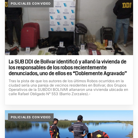
POLICIALES CON VIDEO
La SUB DDI de Bolívar identificó y allanó la vivienda de
los responsables de los robos recientemente
denunciados, uno de ellos es “Doblemente Agravado”
Tras la pista de que los autores de los últimos Robos ocurridos en la
ciudad sería una pareja de vecinos residentes en Bolívar, dos Grupos
Operativos de la SUBDDI BOLIVAR allanaron una vivienda ubicada en
calle Rafael Obligado N° 553 (Barrio Zorzales).-
POLICIALES CON VIDEO