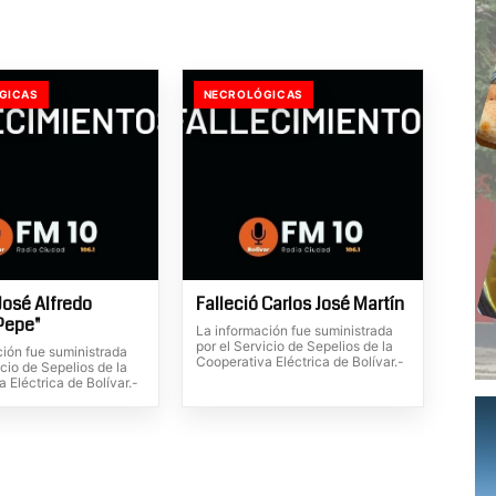
GICAS
NECROLÓGICAS
José Alfredo
Falleció Carlos José Martín
"Pepe"
La información fue suministrada
por el Servicio de Sepelios de la
ción fue suministrada
Cooperativa Eléctrica de Bolívar.-
icio de Sepelios de la
 Eléctrica de Bolívar.-