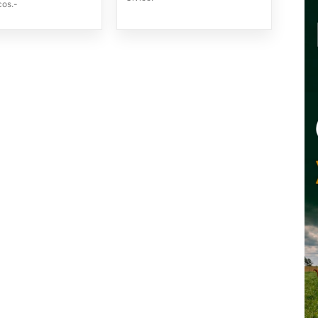
cos.-