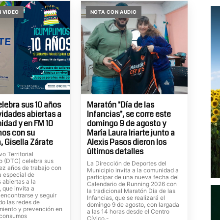
 VIDEO
NOTA CON AUDIO
elebra sus 10 años
Maratón "Día de las
vidades abiertas a
Infancias", se corre este
idad y en FM 10
domingo 9 de agosto y
mos con su
María Laura Iriarte junto a
, Gisella Zárate
Alexis Pasos dieron los
últimos detalles
vo Territorial
o (DTC) celebra sus
La Dirección de Deportes del
ez años de trabajo con
Municipio invita a la comunidad a
 especial de
participar de una nueva fecha del
 abiertas a la
Calendario de Running 2026 con
 que invita a
la tradicional Maratón Día de las
, encontrarse y seguir
Infancias, que se realizará el
do las redes de
domingo 9 de agosto, con largada
iento y prevención en
a las 14 horas desde el Centro
s consumos
Cívico.-