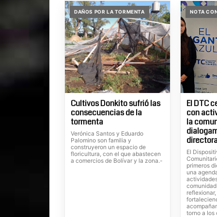
DAÑOS POR LA TORMENTA
NOTA CON
Cultivos Donkito sufrió las
El DTC c
consecuencias de la
con acti
tormenta
la comun
dialoga
Verónica Santos y Eduardo
directora
Palomino son familia y
construyeron un espacio de
El Dispositi
floricultura, con el que abastecen
Comunitari
a comercios de Bolívar y la zona.-
primeros di
una agenda
actividades
comunidad,
reflexionar
fortalecien
acompañam
torno a lo