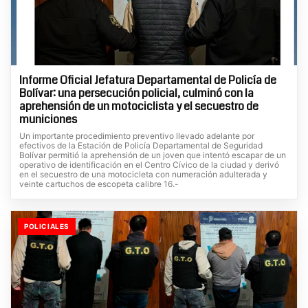
Informe Oficial Jefatura Departamental de Policía de
Bolívar: una persecución policial, culminó con la
aprehensión de un motociclista y el secuestro de
municiones
Un importante procedimiento preventivo llevado adelante por
efectivos de la Estación de Policía Departamental de Seguridad
Bolívar permitió la aprehensión de un joven que intentó escapar de un
operativo de identificación en el Centro Cívico de la ciudad y derivó
en el secuestro de una motocicleta con numeración adulterada y
veinte cartuchos de escopeta calibre 16.-
POLICIALES