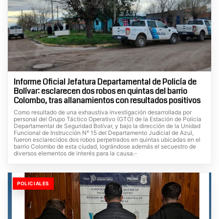
Informe Oficial Jefatura Departamental de Policía de
Bolívar: esclarecen dos robos en quintas del barrio
Colombo, tras allanamientos con resultados positivos
Como resultado de una exhaustiva investigación desarrollada por
personal del Grupo Táctico Operativo (GTO) de la Estación de Policía
Departamental de Seguridad Bolívar, y bajo la dirección de la Unidad
Funcional de Instrucción N° 15 del Departamento Judicial de Azul,
fueron esclarecidos dos robos perpetrados en quintas ubicadas en el
barrio Colombo de esta ciudad, lográndose además el secuestro de
diversos elementos de interés para la causa.-
POLICIALES