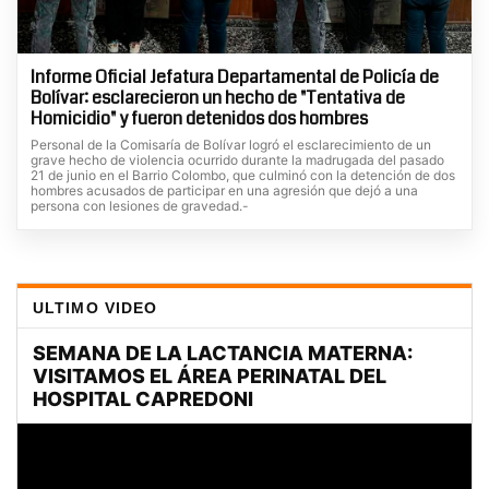
Informe Oficial Jefatura Departamental de Policía de
Bolívar: esclarecieron un hecho de "Tentativa de
Homicidio" y fueron detenidos dos hombres
Personal de la Comisaría de Bolívar logró el esclarecimiento de un
grave hecho de violencia ocurrido durante la madrugada del pasado
21 de junio en el Barrio Colombo, que culminó con la detención de dos
hombres acusados de participar en una agresión que dejó a una
persona con lesiones de gravedad.-
ULTIMO VIDEO