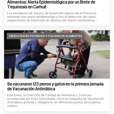
Alimentos: Alerta Epidemiológica por un Brote de
Triquinosis en Carhué
Los ministerios de Salud y de Desarrollo Agrario de la Provincia
emitieron una alerta epidemiológica tras la detección de casos
sospechosos de triquinosis en distritos del interior bonaerense.-
DIRECCIÓN DE ZOONOSIS Y CALIDAD DE ALIMENTOS
Se vacunaron 123 perros y gatos en la primera jornada
de Vacunación Antirrábica
Este lunes, la Dirección de Calidad de Alimentos y Zoonosis
encabezada por Enzo Solondoeta, inició la Campaña de Vacunación
Antirrábica gratuita y obligatoria, en diferentes puntos de la planta
urbana.-