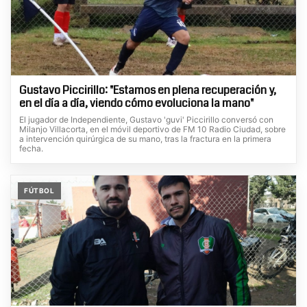
Gustavo Piccirillo: "Estamos en plena recuperación y,
en el día a día, viendo cómo evoluciona la mano"
El jugador de Independiente, Gustavo 'guvi' Piccirillo conversó con
Milanjo Villacorta, en el móvil deportivo de FM 10 Radio Ciudad, sobre
a intervención quirúrgica de su mano, tras la fractura en la primera
fecha.
FÚTBOL