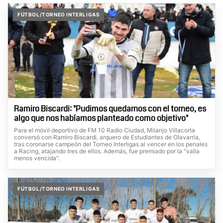
FÚTBOL/TORNEO INTERLIGAS
Ramiro Biscardi: "Pudimos quedarnos con el torneo, es
algo que nos habíamos planteado como objetivo"
Para el móvil deportivo de FM 10 Radio Ciudad, Milanjo Villacorta
conversó con Ramiro Biscardi, arquero de Estudiantes de Olavarría,
tras coronarse campeón del Torneo Interligas al vencer en los penales
a Racing, atajando tres de ellos. Además, fue premiado por la "valla
menos vencida".
FÚTBOL/TORNEO INTERLIGAS