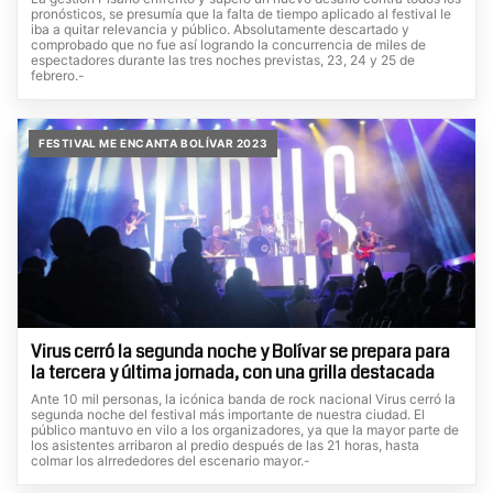
pronósticos, se presumía que la falta de tiempo aplicado al festival le
iba a quitar relevancia y público. Absolutamente descartado y
comprobado que no fue así logrando la concurrencia de miles de
espectadores durante las tres noches previstas, 23, 24 y 25 de
febrero.-
FESTIVAL ME ENCANTA BOLÍVAR 2023
Virus cerró la segunda noche y Bolívar se prepara para
la tercera y última jornada, con una grilla destacada
Ante 10 mil personas, la icónica banda de rock nacional Virus cerró la
segunda noche del festival más importante de nuestra ciudad. El
público mantuvo en vilo a los organizadores, ya que la mayor parte de
los asistentes arribaron al predio después de las 21 horas, hasta
colmar los alrrededores del escenario mayor.-