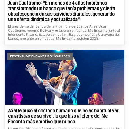
Juan Cuattromo: “En menos de 4 años habremos
transformado un banco que tenía problemas y cierta
obsolescencia en sus servicios digitales, generando
una oferta dinámica y actualizada”
El presidente del Banco de la Provincia de Buenos Aires, Juan
Cuattromo, recorrió Bolívar y estuvo en el festival Me Encanta junto al
intendente Pisano. Estuvo con su familia y acompañó la Caravana del
banco, presente en el festival Me Encanta, edición 2023.-
FESTIVAL ME ENCANTA BOLÍVAR 2023
Axel le puso el costado humano que no es habitual ver
en artistas de su nivel, lo que hizo al cierre del Me
Encanta más emotivo que nunca
La gestión Pisano enfrentó y superó un nuevo desafío contra todos los