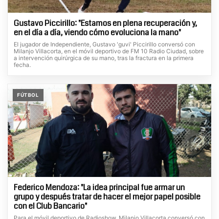
Gustavo Piccirillo: "Estamos en plena recuperación y,
en el día a día, viendo cómo evoluciona la mano"
El jugador de Independiente, Gustavo 'guvi' Piccirillo conversó con
Milanjo Villacorta, en el móvil deportivo de FM 10 Radio Ciudad, sobre
a intervención quirúrgica de su mano, tras la fractura en la primera
fecha.
FÚTBOL
Federico Mendoza: "La idea principal fue armar un
grupo y después tratar de hacer el mejor papel posible
con el Club Bancario"
Para el móvil deportivo de Radioshow, Milanjo Villacorta conversó con