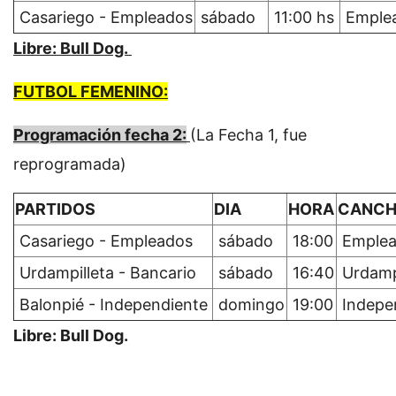
Casariego - Empleados
sábado
11:00 hs
Emple
Libre: Bull Dog.
FUTBOL FEMENINO:
Programación fecha 2:
(La Fecha 1, fue
reprogramada)
PARTIDOS
DIA
HORA
CANC
Casariego - Empleados
sábado
18:00
Emplea
Urdampilleta - Bancario
sábado
16:40
Urdampi
Balonpié - Independiente
domingo
19:00
Indepe
Libre: Bull Dog.