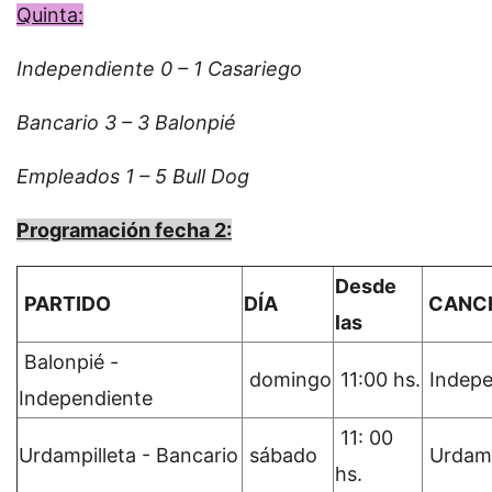
Quinta:
Independiente 0 – 1 Casariego
Bancario 3 – 3 Balonpié
Empleados 1 – 5 Bull Dog
Programación fecha 2:
Desde
PARTIDO
DÍA
CANC
las
Balonpié -
domingo
11:00 hs.
Indepe
Independiente
11: 00
Urdampilleta - Bancario
sábado
Urdamp
hs.