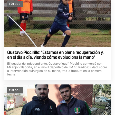
FÚTBOL
Gustavo Piccirillo: "Estamos en plena recuperación y,
en el día a día, viendo cómo evoluciona la mano"
El jugador de Independiente, Gustavo 'guvi' Piccirillo conversó con
Milanjo Villacorta, en el móvil deportivo de FM 10 Radio Ciudad, sobre
a intervención quirúrgica de su mano, tras la fractura en la primera
fecha.
FÚTBOL