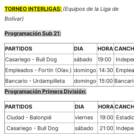
TORNEO INTERLIGAS:
(Equipos de la Liga de
Bolívar)
Programación Sub 21:
PARTIDOS
DIA
HORA
CANC
Casariego - Bull Dog
sábado
19:00
Indepe
Empleados - Fortin (Olav.)
domingo
14:30
Emplea
Bancario - Urdampilleta
domingo
15:00
Bancari
Programación Primera División:
PARTIDOS
DIA
HORA
CANC
Ciudad - Balonpié
viernes
19:00
Estadi
Casariego - Bull Dog
sábado
21:00
Indepe