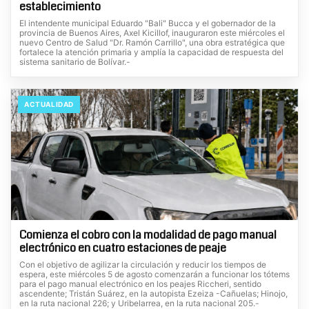
establecimiento
El intendente municipal Eduardo "Bali" Bucca y el gobernador de la
provincia de Buenos Aires, Axel Kicillof, inauguraron este miércoles el
nuevo Centro de Salud "Dr. Ramón Carrillo", una obra estratégica que
fortalece la atención primaria y amplía la capacidad de respuesta del
sistema sanitario de Bolívar.-
ACTUALIDAD
Comienza el cobro con la modalidad de pago manual
electrónico en cuatro estaciones de peaje
Con el objetivo de agilizar la circulación y reducir los tiempos de
espera, este miércoles 5 de agosto comenzarán a funcionar los tótems
para el pago manual electrónico en los peajes Riccheri, sentido
ascendente; Tristán Suárez, en la autopista Ezeiza -Cañuelas; Hinojo,
en la ruta nacional 226; y Uribelarrea, en la ruta nacional 205.-