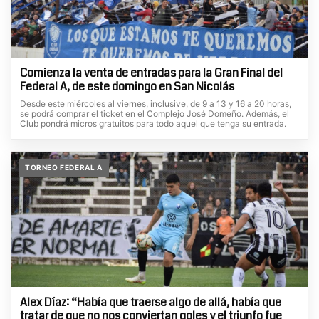
Comienza la venta de entradas para la Gran Final del
Federal A, de este domingo en San Nicolás
Desde este miércoles al viernes, inclusive, de 9 a 13 y 16 a 20 horas,
se podrá comprar el ticket en el Complejo José Domeño. Además, el
Club pondrá micros gratuitos para todo aquel que tenga su entrada.
TORNEO FEDERAL A
Alex Díaz: “Había que traerse algo de allá, había que
tratar de que no nos conviertan goles y el triunfo fue