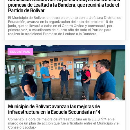
promesa de Lealtad a la Bandera, que reunirá a todo el
Partido de Bolívar
El Municipio de Bolívar, en trabajo conjunto con la Jefatura Distrital de
Educación, avanza en la organización del acto del próximo 19 de
junio, que se llevará a cabo en el Centro Cívico y convocará, por
primera vez, a estudiantes de cuarto año de todo el Partido para
realizar la tradicional Promesa de Lealtad a la Bandera.-
EDUCATIVAS
Municipio de Bolívar: avanzan las mejoras de
infraestructura en la Escuela Secundaria n°4
Comenzó la obra de mejora de infraestructura en la E.E.S N°4 en el
marco de un plan de acción que fue articulado entre el Municipio y el
Consejo Escolar.-