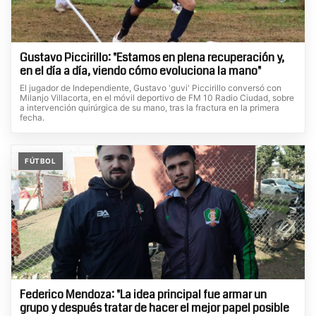
Gustavo Piccirillo: "Estamos en plena recuperación y,
en el día a día, viendo cómo evoluciona la mano"
El jugador de Independiente, Gustavo 'guvi' Piccirillo conversó con
Milanjo Villacorta, en el móvil deportivo de FM 10 Radio Ciudad, sobre
a intervención quirúrgica de su mano, tras la fractura en la primera
fecha.
FÚTBOL
Federico Mendoza: "La idea principal fue armar un
grupo y después tratar de hacer el mejor papel posible