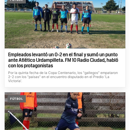
Empleados levantó un 0-2 en el final y sumó un punto
ante Atlético Urdampilleta. FM 10 Radio Ciudad, habló
con los protagonistas
Por la quinta fecha de la Copa Centenario, los "gallegos" empataron
2-2 con los "paisas" en el encuentro disputado en el Predio 'La
Victoria'.
FÚTBOL