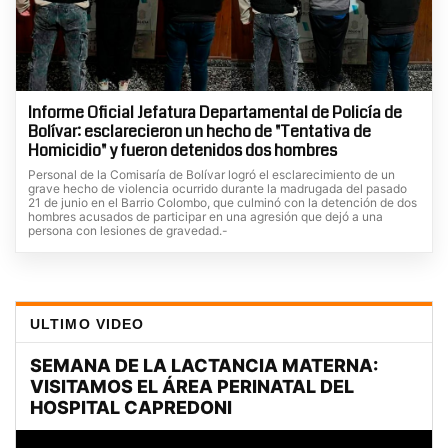
Informe Oficial Jefatura Departamental de Policía de
Bolívar: esclarecieron un hecho de "Tentativa de
Homicidio" y fueron detenidos dos hombres
Personal de la Comisaría de Bolívar logró el esclarecimiento de un
grave hecho de violencia ocurrido durante la madrugada del pasado
21 de junio en el Barrio Colombo, que culminó con la detención de dos
hombres acusados de participar en una agresión que dejó a una
persona con lesiones de gravedad.-
ULTIMO VIDEO