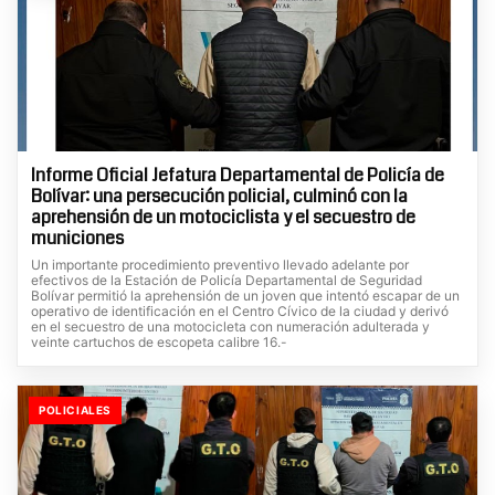
Informe Oficial Jefatura Departamental de Policía de
Bolívar: una persecución policial, culminó con la
aprehensión de un motociclista y el secuestro de
municiones
Un importante procedimiento preventivo llevado adelante por
efectivos de la Estación de Policía Departamental de Seguridad
Bolívar permitió la aprehensión de un joven que intentó escapar de un
operativo de identificación en el Centro Cívico de la ciudad y derivó
en el secuestro de una motocicleta con numeración adulterada y
veinte cartuchos de escopeta calibre 16.-
POLICIALES