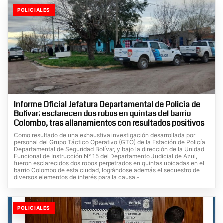
POLICIALES
Informe Oficial Jefatura Departamental de Policía de
Bolívar: esclarecen dos robos en quintas del barrio
Colombo, tras allanamientos con resultados positivos
Como resultado de una exhaustiva investigación desarrollada por
personal del Grupo Táctico Operativo (GTO) de la Estación de Policía
Departamental de Seguridad Bolívar, y bajo la dirección de la Unidad
Funcional de Instrucción N° 15 del Departamento Judicial de Azul,
fueron esclarecidos dos robos perpetrados en quintas ubicadas en el
barrio Colombo de esta ciudad, lográndose además el secuestro de
diversos elementos de interés para la causa.-
POLICIALES