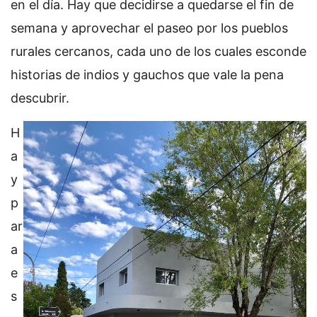
en el día. Hay que decidirse a quedarse el fin de
semana y aprovechar el paseo por los pueblos
rurales cercanos, cada uno de los cuales esconde
historias de indios y gauchos que vale la pena
descubrir.
H
a
y
p
ar
a
e
s