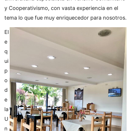
y Cooperativismo, con vasta experiencia en el
tema lo que fue muy enriquecedor para nosotros.
El
e
q
ui
p
o
d
e
la
U
n