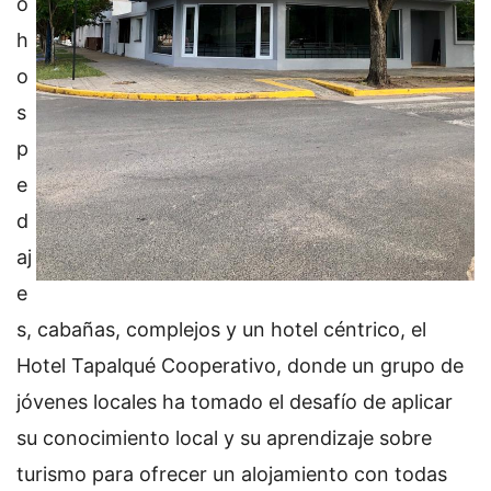
o
h
o
s
p
e
d
aj
e
s, cabañas, complejos y un hotel céntrico, el
Hotel Tapalqué Cooperativo, donde un grupo de
jóvenes locales ha tomado el desafío de aplicar
su conocimiento local y su aprendizaje sobre
turismo para ofrecer un alojamiento con todas