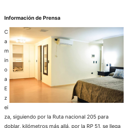
Información de Prensa
C
a
m
in
o
a
E
z
ei
za, siguiendo por la Ruta nacional 205 para
doblar, kilómetros más allá, por la RP 51, se llega