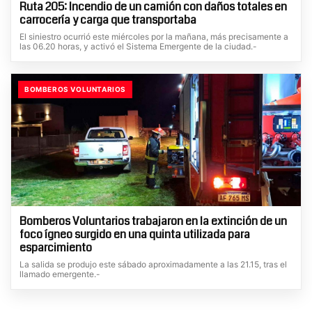
Ruta 205: Incendio de un camión con daños totales en
carrocería y carga que transportaba
El siniestro ocurrió este miércoles por la mañana, más precisamente a
las 06.20 horas, y activó el Sistema Emergente de la ciudad.-
BOMBEROS VOLUNTARIOS
Bomberos Voluntarios trabajaron en la extinción de un
foco ígneo surgido en una quinta utilizada para
esparcimiento
La salida se produjo este sábado aproximadamente a las 21.15, tras el
llamado emergente.-