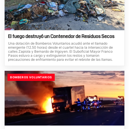
El fuego destruyó un Contenedor de Residuos Secos
Una dotación de Bomberos Voluntarios acudió ante el llamado
emergente (12.50 horas) desde el cuartel hacia la intersección de
calles Zapiola y Bernardo de Irigoyen. El Suboficial Mayor Franco
Pasos estuvo a cargo y extinguieron los restos y tomaron
precauciones de enfriamiento para evitar el rebrote de las llamas.
BOMBEROS VOLUNTARIOS