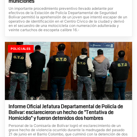
municiones
Un importante procedimiento preventivo llevado adelante por
efectivos de la Estación de Policía Departamental de Seguridad
Bolívar permitió la aprehensión de un joven que intentó escapar de un
operativo de identificación en el Centro Cívico de la ciudad y derivó
en el secuestro de una motocicleta con numeración adulterada y
veinte cartuchos de escopeta calibre 16.-
POLICIALES
Informe Oficial Jefatura Departamental de Policía de
Bolívar: esclarecieron un hecho de "Tentativa de
Homicidio" y fueron detenidos dos hombres
Personal de la Comisaría de Bolívar logró el esclarecimiento de un
grave hecho de violencia ocurrido durante la madrugada del pasado
21 de junio en el Barrio Colombo, que culminó con la detención de dos