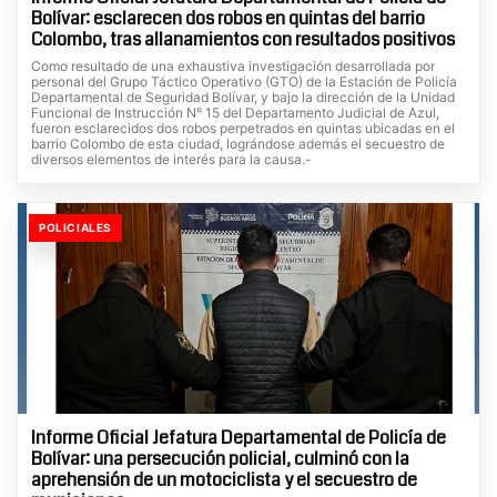
Bolívar: esclarecen dos robos en quintas del barrio
Colombo, tras allanamientos con resultados positivos
Como resultado de una exhaustiva investigación desarrollada por
personal del Grupo Táctico Operativo (GTO) de la Estación de Policía
Departamental de Seguridad Bolívar, y bajo la dirección de la Unidad
Funcional de Instrucción N° 15 del Departamento Judicial de Azul,
fueron esclarecidos dos robos perpetrados en quintas ubicadas en el
barrio Colombo de esta ciudad, lográndose además el secuestro de
diversos elementos de interés para la causa.-
POLICIALES
Informe Oficial Jefatura Departamental de Policía de
Bolívar: una persecución policial, culminó con la
aprehensión de un motociclista y el secuestro de