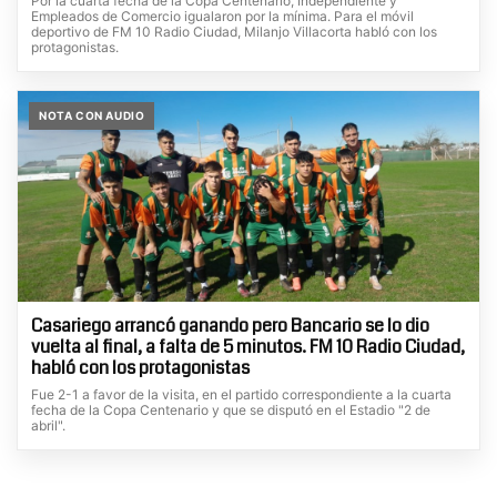
Por la cuarta fecha de la Copa Centenario, Independiente y
Empleados de Comercio igualaron por la mínima. Para el móvil
deportivo de FM 10 Radio Ciudad, Milanjo Villacorta habló con los
protagonistas.
NOTA CON AUDIO
Casariego arrancó ganando pero Bancario se lo dio
vuelta al final, a falta de 5 minutos. FM 10 Radio Ciudad,
habló con los protagonistas
Fue 2-1 a favor de la visita, en el partido correspondiente a la cuarta
fecha de la Copa Centenario y que se disputó en el Estadio "2 de
abril".