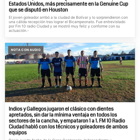
Estados Unidos, más precisamente en la Genuine Cup
que se disputó en Houston
El joven goleador arribó a la ciudad de Bolívar y lo sorprendieron con
una cálida recepción tras lograr el Bicampeonato. Fue entrevistado
por Fm 10 radio Ciudad y se mostró muy feliz y conforme con su
actuación.-
NOTA CON AUDIO
Indios y Gallegos jugaron el clásico con dientes
apretados, sin dar la mínima ventaja en todos los
sectores de la cancha, y empataron 1 a 1. FM 10 Radio
Ciudad habló con los técnicos y goleadores de ambos
equipos