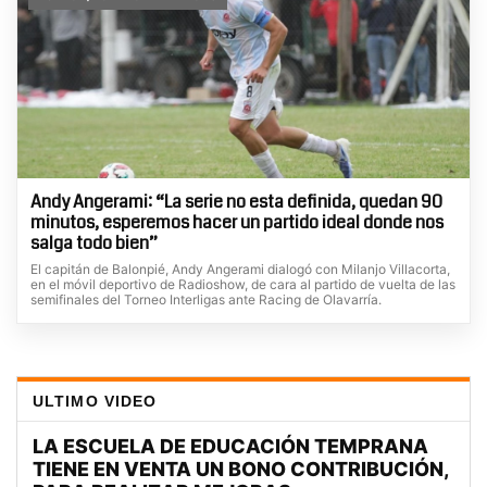
Andy Angerami: “La serie no esta definida, quedan 90
minutos, esperemos hacer un partido ideal donde nos
salga todo bien”
El capitán de Balonpié, Andy Angerami dialogó con Milanjo Villacorta,
en el móvil deportivo de Radioshow, de cara al partido de vuelta de las
semifinales del Torneo Interligas ante Racing de Olavarría.
ULTIMO VIDEO