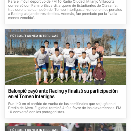
Para el móvil deportivo de FM 10 Radio Ciudad, Milanjo Villacorta
conversó con Ramiro Biscardi, arquero de Estudiantes de Olavarría,
tras coronarse campeón del Torneo Interligas al vencer en los penales
a Racing, atajando tres de ellos. Además, fue premiado por la "valla
menos vencida".
FÚTBOL/TORNEO INTERLIGAS
Balonpié cayó ante Racing y finalizó su participación
en el Torneo Interligas
Fue 1-0 en el partido de vuelta de las semifinales que se jugó en el
Predio de Alem. El global terminó 4-0 a favor de los olavarrienses. FM
10 conversó con los protagonistas.
FÚTBOL/TORNEO INTERLIGAS