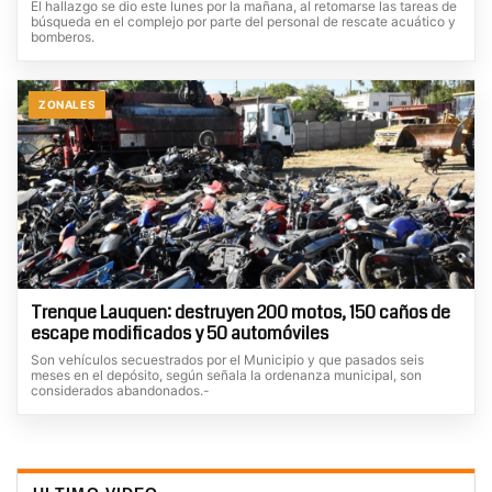
El hallazgo se dio este lunes por la mañana, al retomarse las tareas de
búsqueda en el complejo por parte del personal de rescate acuático y
bomberos.
ZONALES
Trenque Lauquen: destruyen 200 motos, 150 caños de
escape modificados y 50 automóviles
Son vehículos secuestrados por el Municipio y que pasados seis
meses en el depósito, según señala la ordenanza municipal, son
considerados abandonados.-