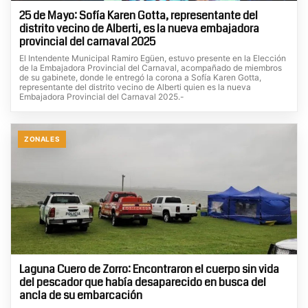
25 de Mayo: Sofía Karen Gotta, representante del
distrito vecino de Alberti, es la nueva embajadora
provincial del carnaval 2025
El Intendente Municipal Ramiro Egüen, estuvo presente en la Elección
de la Embajadora Provincial del Carnaval, acompañado de miembros
de su gabinete, donde le entregó la corona a Sofía Karen Gotta,
representante del distrito vecino de Alberti quien es la nueva
Embajadora Provincial del Carnaval 2025.-
ZONALES
Laguna Cuero de Zorro: Encontraron el cuerpo sin vida
del pescador que había desaparecido en busca del
ancla de su embarcación