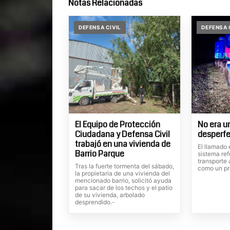
Notas Relacionadas
DEFENSA CIVIL
DEFENSA 
El Equipo de Protección
No era u
Ciudadana y Defensa Civil
desperf
trabajó en una vivienda de
El llamado
Barrio Parque
sistema re
transporte a
Tras la fuerte tormenta del sábado,
como un pr
la propietaria de una vivienda del
mencionado barrio, solicitó ayuda
para sacar de los techos y el patio
de su vivienda, arbolado
desprendido.-