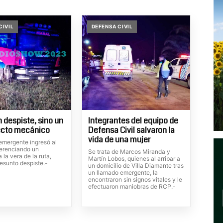
CIVIL
DEFENSA CIVIL
n despiste, sino un
Integrantes del equipo de
ecto mecánico
Defensa Civil salvaron la
vida de una mujer
 emergente ingresó al
ferenciando un
Se trata de Marcos Miranda y
 la vera de la ruta,
Martín Lobos, quienes al arribar a
esunto despiste.-
un domicilio de Villa Diamante tras
un llamado emergente, la
encontraron sin signos vitales y le
efectuaron maniobras de RCP.-