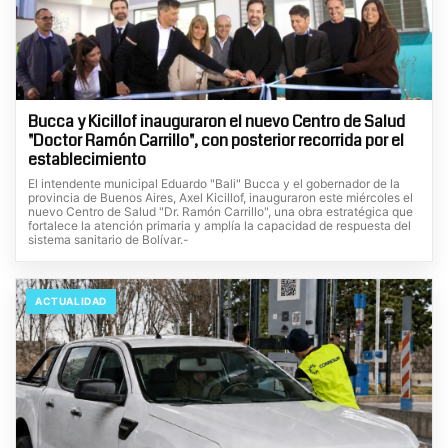
Bucca y Kicillof inauguraron el nuevo Centro de Salud
"Doctor Ramón Carrillo", con posterior recorrida por el
establecimiento
El intendente municipal Eduardo "Bali" Bucca y el gobernador de la
provincia de Buenos Aires, Axel Kicillof, inauguraron este miércoles el
nuevo Centro de Salud "Dr. Ramón Carrillo", una obra estratégica que
fortalece la atención primaria y amplía la capacidad de respuesta del
sistema sanitario de Bolívar.-
ACTUALIDAD