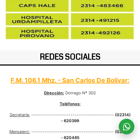
REDES SOCIALES
F.M. 106.1 Mhz. - San Carlos De Bolívar:
Dirección:
Dorrego Nº 302
Teléfonos:
Secretaría:
--------------------------------------------
(02314)
- 620399
Mensajero:
--------------------------------------------
(02314)
- 620485