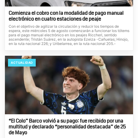
Comienza el cobro con la modalidad de pago manual
electrónico en cuatro estaciones de peaje
Con el objetivo de agilizar la circulación y reducir los tiempos de
espera, este miércoles 5 de agosto comenzarán a funcionar los tótems
para el pago manual electrónico en los peajes Riccheri, sentido
ascendente; Tristán Suárez, en la autopista Ezeiza -Cañuelas; Hinojo,
en la ruta nacional 226; y Uribelarrea, en la ruta nacional 205.-
ACTUALIDAD
“El Colo” Barco volvió a su pago: fue recibido por una
multitud y declarado “personalidad destacada” de 25
de Mayo