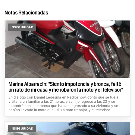
Notas Relacionadas
INSEGURIDAD
Marina Albarracín: "Siento impotencia y bronca, falté
un rato de mi casa y me robaron la moto y el televisor"
En diálogo con Daniel Ledesma en Radioshow, contó que se fue a
visitar a un familiar a las 21 horas, y su hijo regresó a las 23 y se
encontró con la sorpresa que habían ingresado a su vivienda y se
habían llevado la moto que utiliza para trabajar, y el televisor.-
INSEGURIDAD