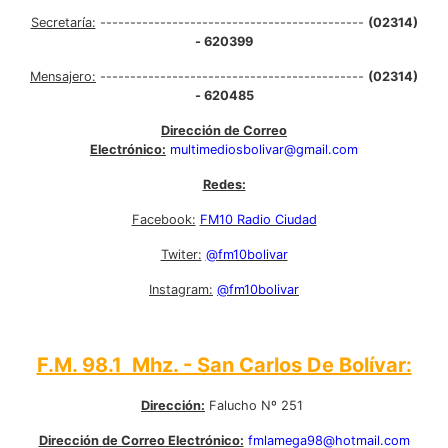
Secretaría:
--------------------------------------------
(02314)
- 620399
Mensajero:
--------------------------------------------
(02314)
- 620485
Dirección de Correo
Electrónico:
multimediosbolivar@gmail.com
Redes:
Facebook:
FM10 Radio Ciudad
Twiter:
@fm10bolivar
Instagram:
@fm10bolivar
F.M. 98.1 Mhz. - San Carlos De Bolívar:
Dirección:
Falucho Nº 251
Dirección de Correo Electrónico:
fmlamega98@hotmail.com