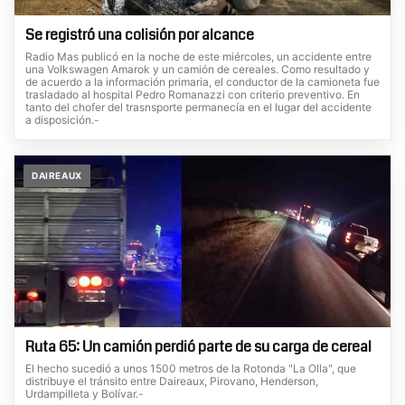
Se registró una colisión por alcance
Radio Mas publicó en la noche de este miércoles, un accidente entre
una Volkswagen Amarok y un camión de cereales. Como resultado y
de acuerdo a la información primaria, el conductor de la camioneta fue
trasladado al hospital Pedro Romanazzi con criterio preventivo. En
tanto del chofer del trasnsporte permanecía en el lugar del accidente
a disposición.-
DAIREAUX
Ruta 65: Un camión perdió parte de su carga de cereal
El hecho sucedió a unos 1500 metros de la Rotonda "La Olla", que
distribuye el tránsito entre Daireaux, Pirovano, Henderson,
Urdampilleta y Bolívar.-