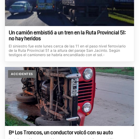
Un camión embistió a un tren en la Ruta Provincial 51:
no hay heridos
El siniestro fue este lunes cerca de las 11 en el paso nivel ferroviario
de la Ruta Provincial 51 a la altura del paraje San Jacinto. Según
testigos el camionero se habría encandilado con el sol.-
ACCIDENTES
Bº Los Troncos, un conductor volcó con su auto