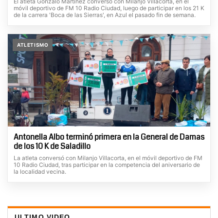
El atleta Gonzalo Martínez conversó con Milanjo Villacorta, en el
móvil deportivo de FM 10 Radio Ciudad, luego de participar en los 21 K
de la carrera 'Boca de las Sierras', en Azul el pasado fin de semana.
ATLETISMO
Antonella Albo terminó primera en la General de Damas
de los 10 K de Saladillo
La atleta conversó con Milanjo Villacorta, en el móvil deportivo de FM
10 Radio Ciudad, tras participar en la competencia del aniversario de
la localidad vecina.
ULTIMO VIDEO