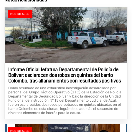
POLICIALES
Informe Oficial Jefatura Departamental de Policía de
Bolívar: esclarecen dos robos en quintas del barrio
Colombo, tras allanamientos con resultados positivos
Como resultado de una exhaustiva investigación desarrollada por
personal del Grupo Táctico Operativo (GTO) de la Estación de Policía
Departamental de Seguridad Bolívar, y bajo la dirección de la Unidad
Funcional de Instrucción N° 15 del Departamento Judicial de Azul,
fueron esclarecidos dos robos perpetrados en quintas ubicadas en el
barrio Colombo de esta ciudad, lográndose además el secuestro de
diversos elementos de interés para la causa.-
POLICIALES