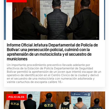
Informe Oficial Jefatura Departamental de Policía de
Bolívar: una persecución policial, culminó con la
aprehensión de un motociclista y el secuestro de
municiones
Un importante procedimiento preventivo llevado adelante por
efectivos de la Estación de Policía Departamental de Seguridad
Bolívar permitió la aprehensión de un joven que intentó escapar de un
operativo de identificación en el Centro Cívico de la ciudad y derivó
en el secuestro de una motocicleta con numeración adulterada y
veinte cartuchos de escopeta calibre 16.-
POLICIALES