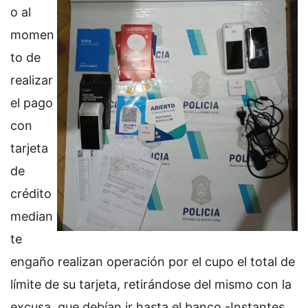
o al
momen
to de
realizar
el pago
con
tarjeta
de
crédito
median
te
engaño realizan operación por el cupo el total de
límite de su tarjeta, retirándose del mismo con la
excusa que debían ir hasta el banco.-Instantes