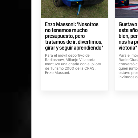
Enzo Massoni: "Nosotros
Gustavo 
no tenemos mucho
este año
presupuesto, pero
bien, pe
tratamos de ir, divertimos,
nos ha p
girar y seguir aprendiendo"
victoria"
Para el móvil deportivo de
Para el mó
Radioshow, Milanjo Villacorta
Radio Ciuda
mantuvo una charla con el piloto
conversó c
de Turismo 2000 de la CRAS,
quien junto
Enzo Massoni.
estuvo pres
invitados d