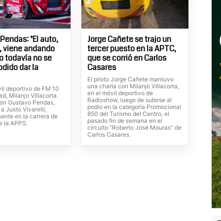
Pendas: "El auto,
Jorge Cañete se trajo un
, viene andando
tercer puesto en la APTC,
ro todavía no se
que se corrió en Carlos
odido dar la
Casares
El piloto Jorge Cañete mantuvo
una charla con Milanjo Villacorta,
vil deportivo de FM 10
en el móvil deportivo de
d, Milanjo Villacorta
Radioshow, luego de subirse al
on Gustavo Pendas,
podio en la categoría Promocional
 a Justo Vivarelli,
850 del Turismo del Centro, el
ente en la carrera de
pasado fin de semana en el
e la APPS.
circuito “Roberto José Mouras” de
Carlos Casares.