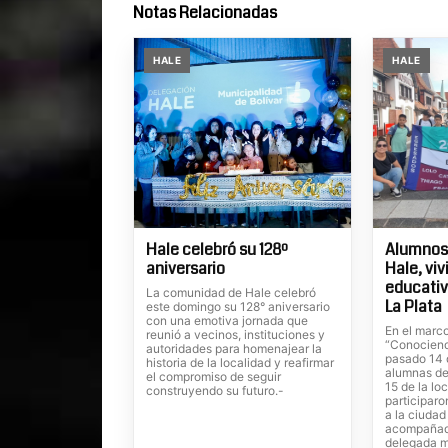
Notas Relacionadas
HALE
HALE
Hale celebró su 128º
Alumnos
aniversario
Hale, vi
educativ
La comunidad de Hale celebró
La Plata
este domingo su 128° aniversario
con una emotiva jornada que
En el marc
reunió a vecinos, instituciones y
“Conociend
autoridades para homenajear la
pasado 14 d
historia de la localidad y reafirmar
alumnas de
el compromiso de seguir
15 de la lo
construyendo su futuro.-
participaro
a la ciudad
acompañado
delegada m