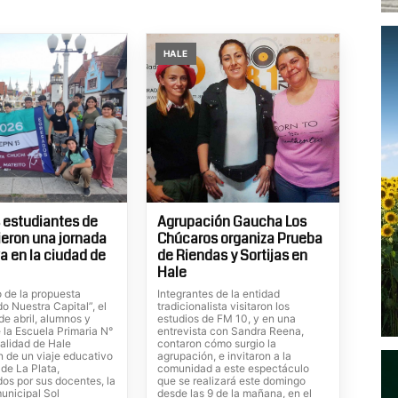
HALE
 estudiantes de
Agrupación Gaucha Los
vieron una jornada
Chúcaros organiza Prueba
a en la ciudad de
de Riendas y Sortijas en
Hale
o de la propuesta
Integrantes de la entidad
o Nuestra Capital”, el
tradicionalista visitaron los
e abril, alumnos y
estudios de FM 10, y en una
 la Escuela Primaria N°
entrevista con Sandra Reena,
calidad de Hale
contaron cómo surgio la
n de un viaje educativo
agrupación, e invitaron a la
 de La Plata,
comunidad a este espectáculo
s por sus docentes, la
que se realizará este domingo
unicipal Sol
desde las 9 de la mañana, en el