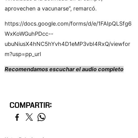
aprovechen a vacunarse”, remarcó.
https://docs.google.com/forms/d/e/1FAIpQLSfg6
WxKoWGuhPDcc--
ubuNiusX4hNC5hYvh4D1eMP3vbI4RxQ/viewfor
m?usp=pp_url
Recomendamos escuchar el audio completo
COMPARTIR: