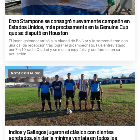
Enzo Stampone se consagró nuevamente campeón en
Estados Unidos, más precisamente en la Genuine Cup
que se disputó en Houston
El joven goleador arribó a la ciudad de Bolívar y lo sorprendieron con
una cálida recepción tras lograr el Bicampeonato. Fue entrevistado
por Fm 10 radio Ciudad y se mostró muy feliz y conforme con su
actuación.-
NOTA CON AUDIO
Indios y Gallegos jugaron el clásico con dientes
apretados, sin dar la mínima ventaja en todos los