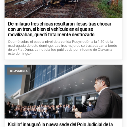
De milagro tres chicas resultaron ilesas tras chocar
con un tren, si bien el vehículo en el que se
movilizaban, quedó totalmente destrozado
Ocurrió sobre el paso a nivel de avenida Pueyrredón a la 1:20 de la
madrugada de este domingo. Las tres mujeres se trasladaban a bordo
de un Fiat Duna. La noticia fue publicada por Infoeme de Olavarría
este domingo.-
OLAVARRÍA
Kicillof inauguró la nueva sede del Polo Judicial de la