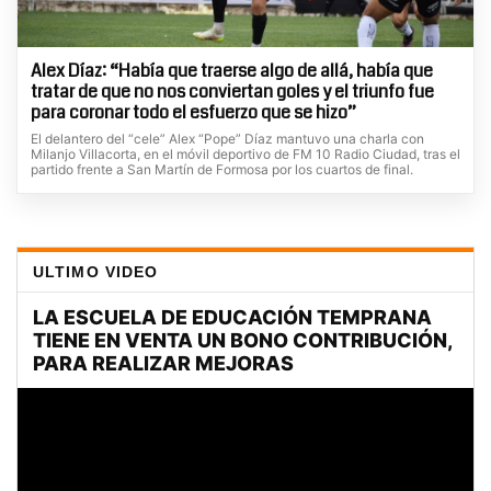
Alex Díaz: “Había que traerse algo de allá, había que
tratar de que no nos conviertan goles y el triunfo fue
para coronar todo el esfuerzo que se hizo”
El delantero del “cele” Alex “Pope” Díaz mantuvo una charla con
Milanjo Villacorta, en el móvil deportivo de FM 10 Radio Ciudad, tras el
partido frente a San Martín de Formosa por los cuartos de final.
ULTIMO VIDEO