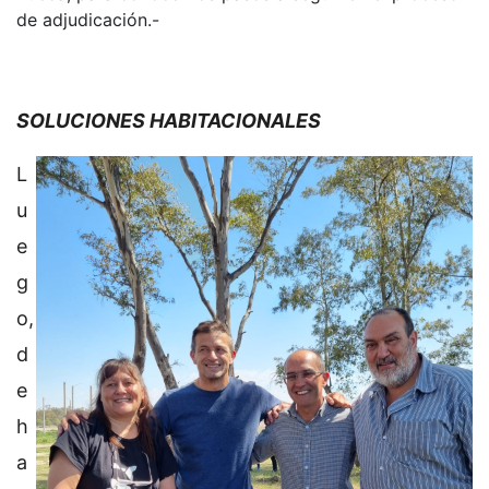
de adjudicación.-
SOLUCIONES HABITACIONALES
L
u
e
g
o,
d
e
h
a