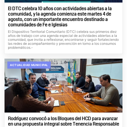
El DTC celebra 10 años con actividades abiertas a la
comunidad, y la agenda comienza este martes 4 de
agosto, con un importante encuentro destinado a
comunidades de Fe e Iglesias
El Dispositivo Territorial Comunitario (DTC) celebra sus primeros diez
años de trabajo con una agenda especial de actividades abiertas a la
comunidad, que invita a reflexionar, encontrarse y seguir fortaleciendo
las redes de acompañamiento y prevención en torno a los consumos
problemáticos.-
ACTUALIDAD MUNICIPAL
Rodríguez convocó a los Bloques del HCD para avanzar
en una propuesta integral sobre Tenencia Responsable