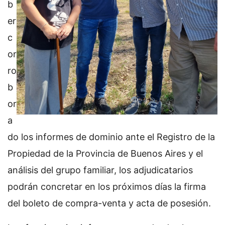
b
er
c
or
ro
b
or
a
do los informes de dominio ante el Registro de la
Propiedad de la Provincia de Buenos Aires y el
análisis del grupo familiar, los adjudicatarios
podrán concretar en los próximos días la firma
del boleto de compra-venta y acta de posesión.