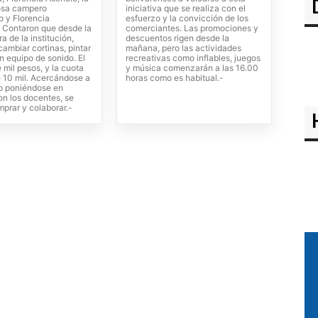
osa campero
iniciativa que se realiza con el
 y Florencia
esfuerzo y la convicción de los
 Contaron que desde la
comerciantes. Las promociones y
 de la institución,
descuentos rigen desde la
ambiar cortinas, pintar
mañana, pero las actividades
un equipo de sonido. El
recreativas como inflables, juegos
 mil pesos, y la cuota
y música comenzarán a las 16.00
e 10 mil. Acercándose a
horas como es habitual.-
 o poniéndose en
on los docentes, se
prar y colaborar.-