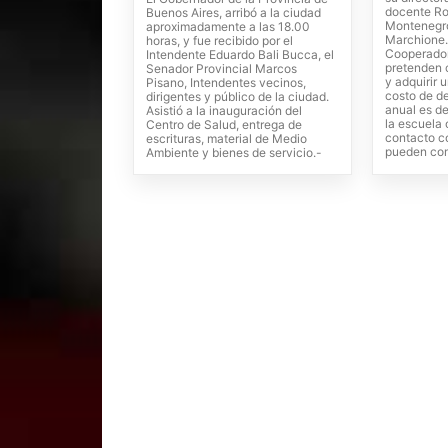
docente R
Buenos Aires, arribó a la ciudad
Montenegro
aproximadamente a las 18.00
Marchione.
horas, y fue recibido por el
Cooperadora
Intendente Eduardo Bali Bucca, el
pretenden c
Senador Provincial Marcos
y adquirir 
Pisano, Intendentes vecinos,
costo de de
dirigentes y público de la ciudad.
anual es d
Asistió a la inauguración del
la escuela
Centro de Salud, entrega de
contacto c
escrituras, material de Medio
pueden com
Ambiente y bienes de servicio.-