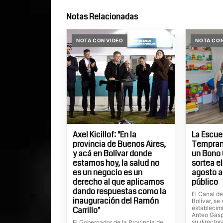
Notas Relacionadas
NOTA CON VIDEO
NOTA CON
Axel Kicillof: "En la
La Escue
provincia de Buenos Aires,
Temprana
y acá en Bolívar donde
un Bono 
estamos hoy, la salud no
sortea el
es un negocio es un
agosto a
derecho al que aplicamos
público
dando respuestas como la
El Canal d
inauguración del Ramón
Bolívar, se
establecim
Carrillo"
Anteo Gaspa
su director
El Gobernador de la Provincia de