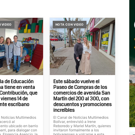
 VIDEO
NOTA CON VIDEO
la de Educación
Este sábado vuelve el
 tiene en venta
Paseo de Compras de los
Contribución, que
comercios de avenida San
 viernes 14 de
Martín del 200 al 300, con
nte escribano
descuentos y promociones
increíbles
e Noticias Multimedios
El Canal de Noticias Multimedios
 acercó al
Bolívar, entrevistó a Irene
iento ubicado en barrio
Reboredo y Mariel Martín, quienes
rri, para dialogar con
invitaron formalmente a los
a, Florencia Asencio, la
bolivarenses a volcarse a esta