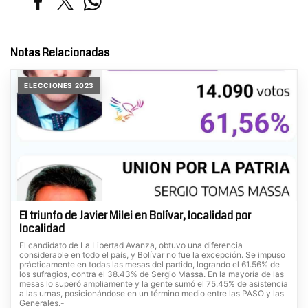
Notas Relacionadas
ELECCIONES 2023
El triunfo de Javier Milei en Bolívar, localidad por
localidad
El candidato de La Libertad Avanza, obtuvo una diferencia
considerable en todo el país, y Bolívar no fue la excepción. Se impuso
prácticamente en todas las mesas del partido, logrando el 61.56% de
los sufragios, contra el 38.43% de Sergio Massa. En la mayoría de las
mesas lo superó ampliamente y la gente sumó el 75.45% de asistencia
a las urnas, posicionándose en un término medio entre las PASO y las
Generales.-