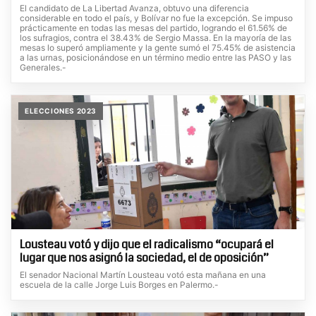
El candidato de La Libertad Avanza, obtuvo una diferencia
considerable en todo el país, y Bolívar no fue la excepción. Se impuso
prácticamente en todas las mesas del partido, logrando el 61.56% de
los sufragios, contra el 38.43% de Sergio Massa. En la mayoría de las
mesas lo superó ampliamente y la gente sumó el 75.45% de asistencia
a las urnas, posicionándose en un término medio entre las PASO y las
Generales.-
ELECCIONES 2023
Lousteau votó y dijo que el radicalismo “ocupará el
lugar que nos asignó la sociedad, el de oposición”
El senador Nacional Martín Lousteau votó esta mañana en una
escuela de la calle Jorge Luis Borges en Palermo.-