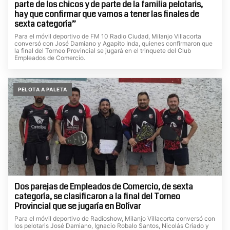
parte de los chicos y de parte de la familia pelotaris,
hay que confirmar que vamos a tener las finales de
sexta categoría”
Para el móvil deportivo de FM 10 Radio Ciudad, Milanjo Villacorta
conversó con José Damiano y Agapito Inda, quienes confirmaron que
la final del Torneo Provincial se jugará en el trinquete del Club
Empleados de Comercio.
PELOTA A PALETA
Dos parejas de Empleados de Comercio, de sexta
categoría, se clasificaron a la final del Torneo
Provincial que se jugaría en Bolívar
Para el móvil deportivo de Radioshow, Milanjo Villacorta conversó con
los pelotaris José Damiano, Ignacio Robalo Santos, Nicolás Criado y