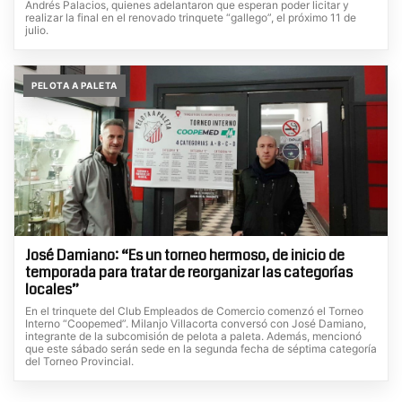
Andrés Palacios, quienes adelantaron que esperan poder licitar y
realizar la final en el renovado trinquete “gallego”, el próximo 11 de
julio.
PELOTA A PALETA
José Damiano: “Es un torneo hermoso, de inicio de
temporada para tratar de reorganizar las categorías
locales”
En el trinquete del Club Empleados de Comercio comenzó el Torneo
Interno “Coopemed”. Milanjo Villacorta conversó con José Damiano,
integrante de la subcomisión de pelota a paleta. Además, mencionó
que este sábado serán sede en la segunda fecha de séptima categoría
del Torneo Provincial.