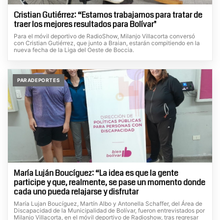
Cristian Gutiérrez: “Estamos trabajamos para tratar de
traer los mejores resultados para Bolívar"
Para el móvil deportivo de RadioShow, Milanjo Villacorta conversó
con Cristian Gutiérrez, que junto a Braian, estarán compitiendo en la
nueva fecha de la Liga del Oeste de Boccia.
PARADEPORTES
María Luján Boucíguez: “La idea es que la gente
participe y que, realmente, se pase un momento donde
cada uno pueda relajarse y disfrutar
María Lujan Boucíguez, Martín Albo y Antonella Schaffer, del Área de
Discapacidad de la Municipalidad de Bolívar, fueron entrevistados por
Milanjo Villacorta, en el móvil deportivo de Radioshow, tras regresar