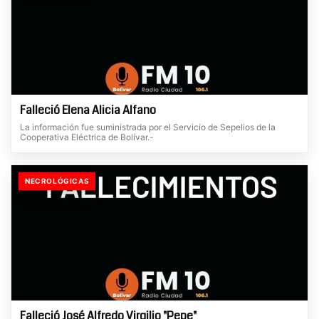
Falleció Elena Alicia Alfano
La información fue suministrada por el Servicio de Sepelios de la
Cooperativa Eléctrica de Bolívar.-
NECROLÓGICAS
Falleció José Alfredo Virgilio "Pepe"