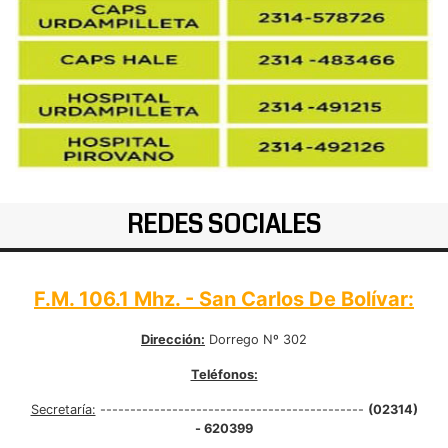
REDES SOCIALES
F.M. 106.1 Mhz. - San Carlos De Bolívar:
Dirección:
Dorrego Nº 302
Teléfonos:
Secretaría:
--------------------------------------------
(02314)
- 620399