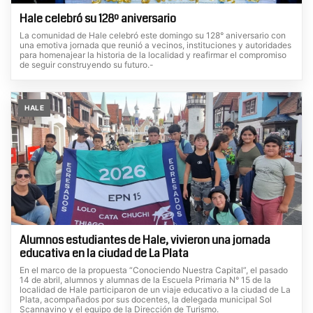
Hale celebró su 128º aniversario
La comunidad de Hale celebró este domingo su 128° aniversario con
una emotiva jornada que reunió a vecinos, instituciones y autoridades
para homenajear la historia de la localidad y reafirmar el compromiso
de seguir construyendo su futuro.-
HALE
Alumnos estudiantes de Hale, vivieron una jornada
educativa en la ciudad de La Plata
En el marco de la propuesta “Conociendo Nuestra Capital”, el pasado
14 de abril, alumnos y alumnas de la Escuela Primaria N° 15 de la
localidad de Hale participaron de un viaje educativo a la ciudad de La
Plata, acompañados por sus docentes, la delegada municipal Sol
Scannavino y el equipo de la Dirección de Turismo.